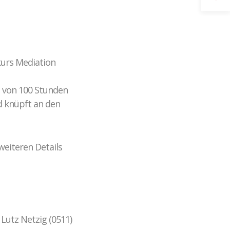
Gewaltprävention im Fußball
CROSSING PROTECT
Abgeschlossene Projekte
kurs Mediation
g von 100 Stunden
d knüpft an den
weiteren Details
 Lutz Netzig (0511)