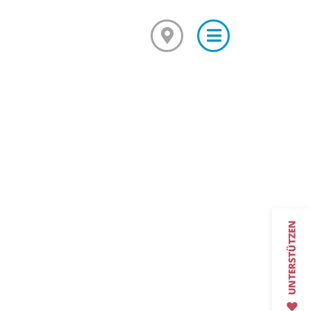
×
Mediationsausbildung
Grundkurs Mediation
Aufbaukurs Mediation
26 / 2027
Feedback
Kursarchiv mit Fotos
Mediationsstelle für alle
Was ist Mediation?
Mediationsordnung
Fallbeispiel
Projekte und Veranstaltungen