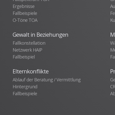
Ergebnisse
Au
Fallbeispiele
Fe
O-Töne TOA
Ku
Gewalt in Beziehungen
Me
Fallkonstellation
Wa
Netzwerk HAIP
Me
Fallbeispiel
Fa
Elternkonflikte
P
Ablauf der Beratung / Vermittlung
Ge
Hintergrund
C
Fallbeispiele
Ab