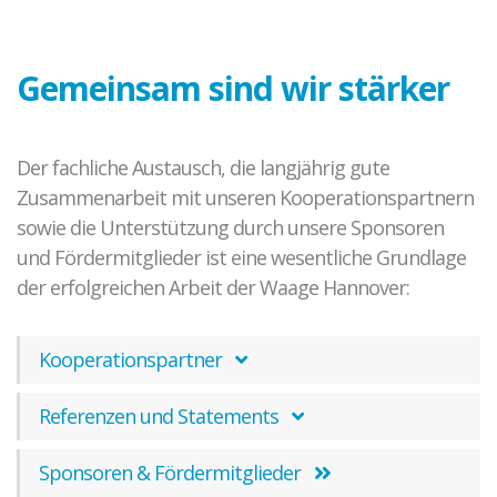
Kontakt zu unseren Mediatoren*innen
Täter-Opfer-Ausgleich
Gemeinsam sind wir stärker
Fallspektrum TOA
Ergebnisse
Fallbeispiele
Der fachliche Austausch, die langjährig gute
O-Töne TOA
Zusammenarbeit mit unseren Kooperationspartnern
sowie die Unterstützung durch unsere Sponsoren
Gewalt in Beziehungen
und Fördermitglieder ist eine wesentliche Grundlage
Fallkonstellation
der erfolgreichen Arbeit der Waage Hannover:
Netzwerk HAIP
Fallbeispiel
Kooperationspartner
Elternkonflikte
Referenzen und Statements
Ablauf der Beratung / Vermittlung
Hintergrund
Sponsoren & Fördermitglieder
Fallbeispiele