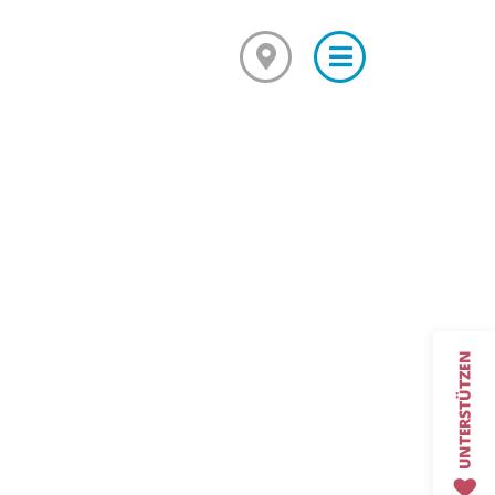
×
Mediationsausbildung
Grundkurs Mediation
Aufbaukurs Mediation
Feedback
Kursarchiv mit Fotos
Mediationsstelle für alle
Was ist Mediation?
Mediationsordnung
Fallbeispiel
Projekte und Veranstaltungen