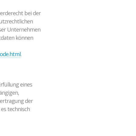
erderecht bei der
utzrechtlichen
nser Unternehmen
ktdaten können
node.html
.
Erfüllung eines
gängigen,
bertragung der
 es technisch