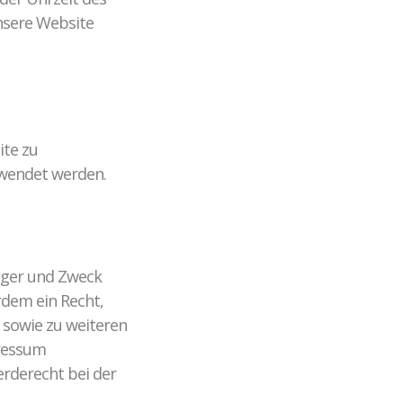
unsere Website
ite zu
rwendet werden.
änger und Zweck
rdem ein Recht,
 sowie zu weiteren
pressum
rderecht bei der