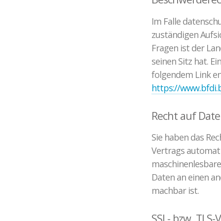
Im Falle datensch
zuständigen Aufsi
Fragen ist der L
seinen Sitz hat. 
folgendem Link 
https://www.bfdi.
Recht auf Date
Sie haben das Rech
Vertrags automatis
maschinenlesbaren
Daten an einen and
machbar ist.
SSL- bzw. TLS-