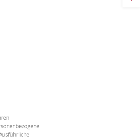
Gewaltprävention im Fußball
CROSSING PROTECT
Abgeschlossene Projekte
hren
ersonenbezogene
 Ausführliche