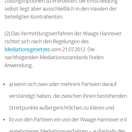
Lösungsoptionen zu erarbeiten, die Entscheidung
selbst liegt aber ausschließlich in den Händen der
Mediationsausbildung
beteiligten Kontrahenten.
Grundkurs Mediation
Aufbaukurs Mediation
(2) Das Vermittlungsverfahren der Waage Hannover
Feedback
richtet sich nach den Regelungen des
Kursarchiv mit Fotos
Mediationsgesetzes
vom 21.07.2012. Die
nachfolgenden Mediationsstandards finden
Mediationsstelle für alle
Anwendung,
Was ist Mediation?
Mediationsordnung
a) wenn sich zwei oder mehrere Parteien darauf
Fallbeispiel
verständigt haben, die zwischen ihnen bestehenden
Projekte und Veranstaltungen
Streitpunkte außergerichtlichen zu klären und
Gewaltprävention im Fußball
CROSSING PROTECT
b) von den Parteien ein von der Waage Hannover e.V.
Abgeschlossene Projekte
angebotenes Mediationsverfahren – außerhalb des