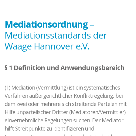
Kontakt zu unseren Mediatoren*innen
Täter-Opfer-Ausgleich
Mediationsordnung
–
Fallspektrum TOA
Ergebnisse
Mediationsstandards der
Fallbeispiele
Waage Hannover e.V.
O-Töne TOA
Gewalt in Beziehungen
§ 1 Definition und Anwendungsbereich
Fallkonstellation
Netzwerk HAIP
(1) Mediation (Vermittlung) ist ein systematisches
Fallbeispiel
Verfahren außergerichtlicher Konfliktregelung, bei
dem zwei oder mehrere sich streitende Parteien mit
Elternkonflikte
Hilfe unparteiischer Dritter (Mediatoren/Vermittler)
Ablauf der Beratung / Vermittlung
einvernehmliche Regelungen suchen. Der Mediator
Hintergrund
hilft Streitpunkte zu identifizieren und
Fallbeispiele