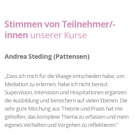
Kontakt zu unseren Mediatoren*innen
Täter-Opfer-Ausgleich
Stimmen von Teilnehmer/-
Fallspektrum TOA
Ergebnisse
innen
unserer Kurse
Fallbeispiele
O-Töne TOA
Andrea Steding (Pattensen)
Gewalt in Beziehungen
Fallkonstellation
„Dass ich mich für die Waage entschieden habe, um
Netzwerk HAIP
Mediation zu erlernen, habe ich nicht bereut.
Fallbeispiel
Supervision, Intervision und Hospitationen ergänzen
die Ausbildung und bereichern auf vielen Ebenen. Die
Elternkonflikte
sehr gute Mischung aus Theorie und Praxis hat mir
Ablauf der Beratung / Vermittlung
geholfen, das komplexe Thema zu erfassen und mein
Hintergrund
eigenes Verhalten und Vorgehen zu reflektieren.“
Fallbeispiele