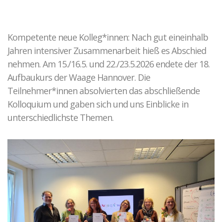
Kontakt zu unseren Mediatoren*innen
Täter-Opfer-Ausgleich
Fallspektrum TOA
Kompetente neue Kolleg*innen: Nach gut eineinhalb
Ergebnisse
Jahren intensiver Zusammenarbeit hieß es Abschied
Fallbeispiele
nehmen. Am 15./16.5. und 22./23.5.2026 endete der 18.
O-Töne TOA
Aufbaukurs der Waage Hannover. Die
Teilnehmer*innen absolvierten das abschließende
Gewalt in Beziehungen
Kolloquium und gaben sich und uns Einblicke in
unterschiedlichste Themen.
Fallkonstellation
Netzwerk HAIP
Fallbeispiel
Elternkonflikte
Ablauf der Beratung / Vermittlung
Hintergrund
Fallbeispiele