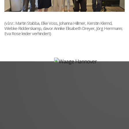
(v.l.n.r.: Martin Stabba, Elke Voss, Johanna Hillmer, Kerstin Klemd,
Wiebke Ridderskamp, davor Annike Elisabeth Dreyer, Jörg Herrmann;
Eva Rose leider verhindert)