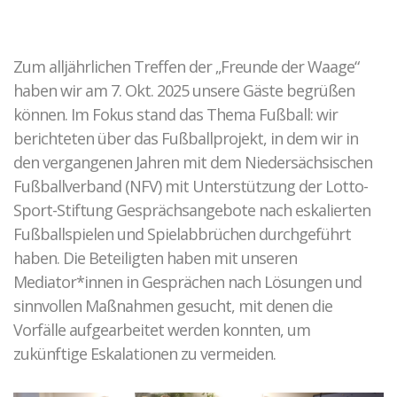
Kontakt zu unseren Mediatoren*innen
Täter-Opfer-Ausgleich
Fallspektrum TOA
Zum alljährlichen Treffen der „Freunde der Waage“
Ergebnisse
haben wir am 7. Okt. 2025 unsere Gäste begrüßen
Fallbeispiele
können. Im Fokus stand das Thema Fußball: wir
O-Töne TOA
berichteten über das Fußballprojekt, in dem wir in
den vergangenen Jahren mit dem Niedersächsischen
Gewalt in Beziehungen
Fußballverband (NFV) mit Unterstützung der Lotto-
Sport-Stiftung Gesprächsangebote nach eskalierten
Fallkonstellation
Fußballspielen und Spielabbrüchen durchgeführt
Netzwerk HAIP
haben. Die Beteiligten haben mit unseren
Fallbeispiel
Mediator*innen in Gesprächen nach Lösungen und
sinnvollen Maßnahmen gesucht, mit denen die
Elternkonflikte
Vorfälle aufgearbeitet werden konnten, um
Ablauf der Beratung / Vermittlung
zukünftige Eskalationen zu vermeiden.
Hintergrund
Fallbeispiele