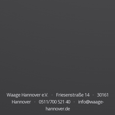
Waage Hannover e.V.
·
Friesenstraße 14
·
30161
Hannover
·
0511/700 521 40
·
info@waage-
hannover.de