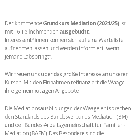
Kontakt zu unseren Mediatoren*innen
Täter-Opfer-Ausgleich
Fallspektrum TOA
Der kommende
Grundkurs Mediation (2024/25)
ist
Ergebnisse
mit 16 Teilnehmenden
ausgebucht
.
Fallbeispiele
Interessent*innen können sich auf eine Warteliste
O-Töne TOA
aufnehmen lassen und werden informiert, wenn
jemand „abspringt“.
Gewalt in Beziehungen
Wir freuen uns über das große Interesse an unseren
Fallkonstellation
Kursen. Mit den Einnahmen refinanziert die Waage
Netzwerk HAIP
ihre gemeinnützigen Angebote.
Fallbeispiel
Elternkonflikte
Die Mediationsausbildungen der Waage entsprechen
den Standards des Bundesverbands Mediation (BM)
Ablauf der Beratung / Vermittlung
und der Bundes-Arbeitsgemeinschaft für Familien-
Hintergrund
Mediation (BAFM). Das Besondere sind die
Fallbeispiele