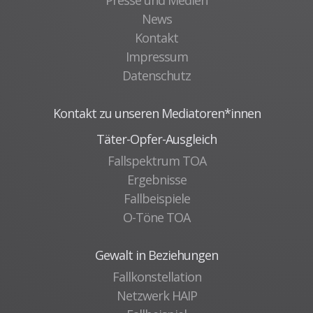
Presse und Medien
News
Mediationsausbildung
Kontakt
Grundkurs Mediation
Impressum
Aufbaukurs Mediation
Datenschutz
Feedback
Kursarchiv mit Fotos
Kontakt zu unseren Mediatoren*innen
Täter-Opfer-Ausgleich
Mediationsstelle für alle
Fallspektrum TOA
Was ist Mediation?
Ergebnisse
Mediationsordnung
Fallbeispiele
Fallbeispiel
O-Töne TOA
Projekte und Veranstaltungen
Gewalt in Beziehungen
Gewaltprävention im Fußball
Fallkonstellation
CROSSING PROTECT
Netzwerk HAIP
Abgeschlossene Projekte