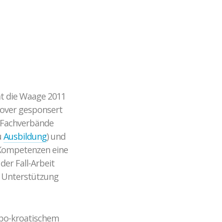
Gewaltprävention im Fußball
CROSSING PROTECT
Abgeschlossene Projekte
at die Waage 2011
nover gesponsert
r Fachverbände
u
Ausbildung
) und
 Kompetenzen eine
der Fall-Arbeit
e Unterstützung
rbo-kroatischem