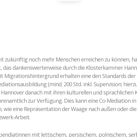
Ablauf der Beratung / Vermittlung
Hintergrund
Fallbeispiele
it zukünftig noch mehr Menschen erreichen zu können, h
iert, das dankenswerterweise durch die Klosterkammer Han
t Migrationshintergrund erhalten eine den Standards de
iationsausbildung (mind. 200 Std. inkl. Supervision; hierz
Hannover danach mit ihren kulturellen und sprachlichen
renamtlich zur Verfügung. Dies kann eine Co-Mediation in 
, wie eine Repräsentation der Waage nach außen oder di
zwerk-Arbeit.
tipendiatinnen mit lettischem, persischem, polnischem, se