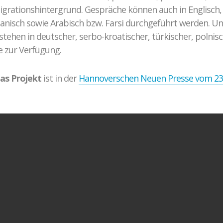
grationshintergrund. Gespräche können auch in Englisch, 
Spanisch sowie Arabisch bzw. Farsi durchgeführt werden. U
stehen in deutscher, serbo-kroatischer, türkischer, polnis
e zur Verfügung.
das Projekt
ist in der
Hannoverschen Neuen Presse vom 23.