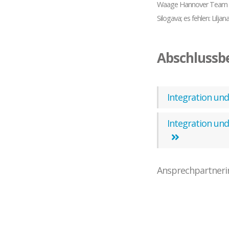
Waage Hannover Team Int
Silogava; es fehlen: Lil
Abschlussbe
Integration un
Integration un
Ansprechpartneri