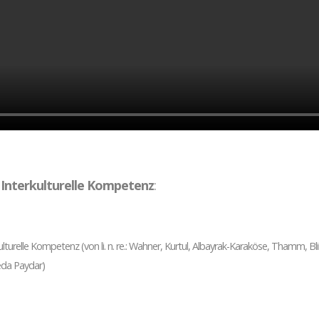
Interkulturelle Kompetenz
:
urelle Kompetenz (von li. n. re.: Wahner, Kurtul, Albayrak-Karaköse, Thamm, Blin
Neda Paydar)