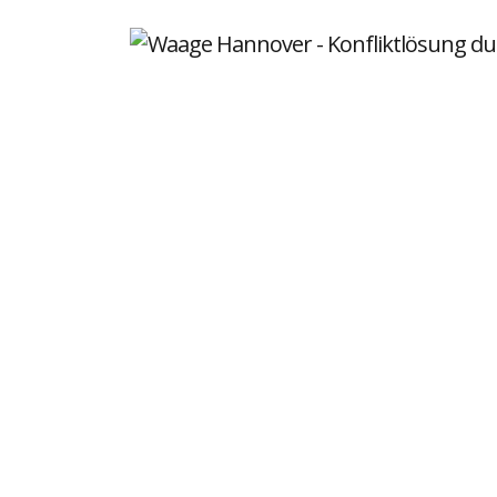
Über uns
Historie
Vorstand und Team
Projekt In
Vernetzung
Unterstützen
Berichte und Statistik
Presse und Medien
News
Kontakt
Impressum
Datenschutz