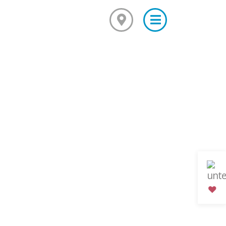
×
Mediationsausbildung
Grundkurs Mediation
Aufbaukurs Mediation
ompetenz in
Feedback
Kursarchiv mit Fotos
Mediationsstelle für alle
Was ist Mediation?
Mediationsordnung
Fallbeispiel
Projekte und Veranstaltungen