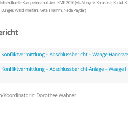
erkulturelle Kompetenz auf dem KMK 2016 (v.li.: Albayrak-Karaköse, Kurtul, Ku
jana Bünger, Walid Kherfani, Iveta Thamm, Neda Paydar)
richt
d Konfliktvermittlung – Abschlussbericht – Waage Hannov
d Konfliktvermittlung – Abschlussbericht-Anlage – Waage 
n/Koordinatorin: Dorothee Wahner