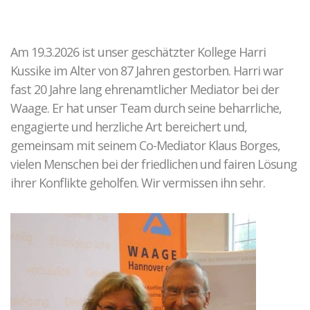
Kontakt zu unseren Mediatoren*innen
Täter-Opfer-Ausgleich
Fallspektrum TOA
Am 19.3.2026 ist unser geschätzter Kollege Harri
Ergebnisse
Kussike im Alter von 87 Jahren gestorben. Harri war
Fallbeispiele
fast 20 Jahre lang ehrenamtlicher Mediator bei der
O-Töne TOA
Waage. Er hat unser Team durch seine beharrliche,
engagierte und herzliche Art bereichert und,
Gewalt in Beziehungen
gemeinsam mit seinem Co-Mediator Klaus Borges,
vielen Menschen bei der friedlichen und fairen Lösung
Fallkonstellation
ihrer Konflikte geholfen. Wir vermissen ihn sehr.
Netzwerk HAIP
Fallbeispiel
Elternkonflikte
Ablauf der Beratung / Vermittlung
Hintergrund
Fallbeispiele