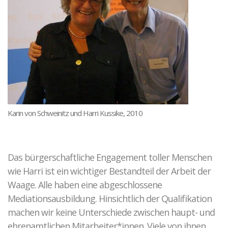
Mediationsausbildung
Grundkurs Mediation
Aufbaukurs Mediation
Feedback
Kursarchiv mit Fotos
Mediationsstelle für alle
Karin von Schweinitz und Harri Kussike, 2010
Was ist Mediation?
Mediationsordnung
Fallbeispiel
Das bürgerschaftliche Engagement toller Menschen
wie Harri ist ein wichtiger Bestandteil der Arbeit der
Projekte und Veranstaltungen
Waage. Alle haben eine abgeschlossene
Gewaltprävention im Fußball
Mediationsausbildung. Hinsichtlich der Qualifikation
CROSSING PROTECT
machen wir keine Unterschiede zwischen haupt- und
Abgeschlossene Projekte
ehrenamtlichen Mitarbeiter*innen. Viele von ihnen