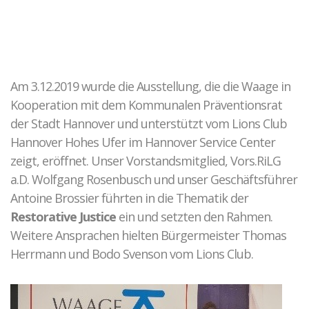
Kontakt zu unseren Mediatoren*innen
Täter-Opfer-Ausgleich
Fallspektrum TOA
Ergebnisse
Am 3.12.2019 wurde die Ausstellung, die die Waage in
Fallbeispiele
Kooperation mit dem Kommunalen Präventionsrat
O-Töne TOA
der Stadt Hannover und unterstützt vom Lions Club
Hannover Hohes Ufer im Hannover Service Center
Gewalt in Beziehungen
zeigt, eröffnet. Unser Vorstandsmitglied, Vors.RiLG
Fallkonstellation
a.D. Wolfgang Rosenbusch und unser Geschäftsführer
Netzwerk HAIP
Antoine Brossier führten in die Thematik der
Fallbeispiel
Restorative Justice
ein und setzten den Rahmen.
Weitere Ansprachen hielten Bürgermeister Thomas
Elternkonflikte
Herrmann und Bodo Svenson vom Lions Club.
Ablauf der Beratung / Vermittlung
Hintergrund
Fallbeispiele