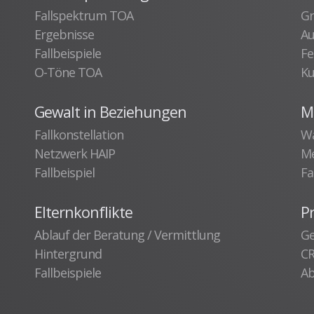
Fallspektrum TOA
Gr
Ergebnisse
Au
Fallbeispiele
Fe
O-Töne TOA
Ku
Gewalt in Beziehungen
Me
Fallkonstellation
Wa
Netzwerk HAIP
Me
Fallbeispiel
Fa
Elternkonflikte
P
Ablauf der Beratung / Vermittlung
Ge
Hintergrund
C
Fallbeispiele
Ab