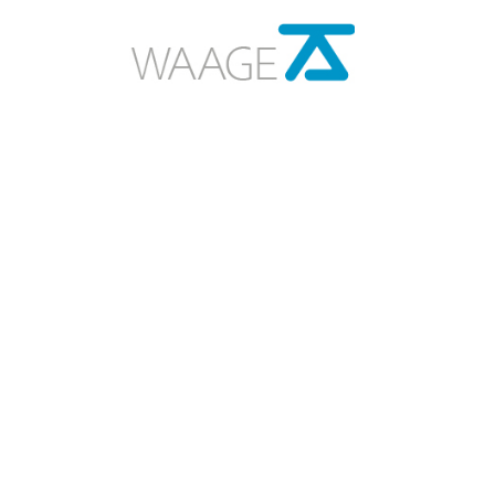
Über uns
Historie
Vorstand und Team
Rešav
Vernetzung
Unterstützen
Berichte und Statistik
Presse und Medien
News
Kontakt
Impressum
Datenschutz