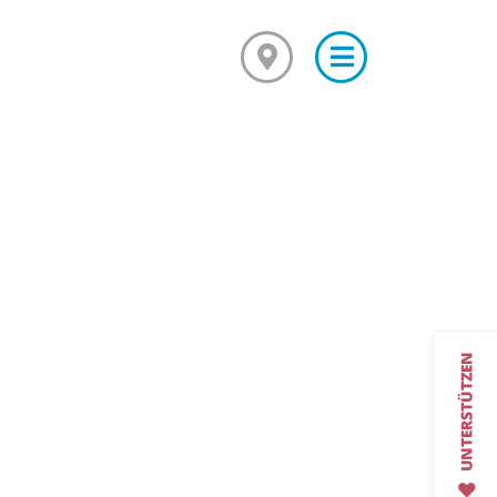
×
Mediationsausbildung
Grundkurs Mediation
Aufbaukurs Mediation
z suda
Feedback
Kursarchiv mit Fotos
Mediationsstelle für alle
Was ist Mediation?
Mediationsordnung
Fallbeispiel
Projekte und Veranstaltungen