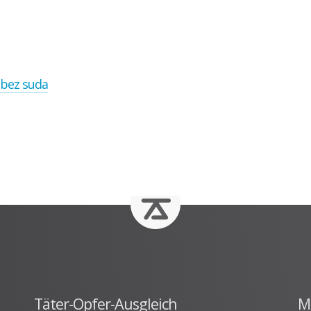
Ablauf der Beratung / Vermittlung
Hintergrund
Fallbeispiele
 bez suda
Täter-Opfer-Ausgleich
M