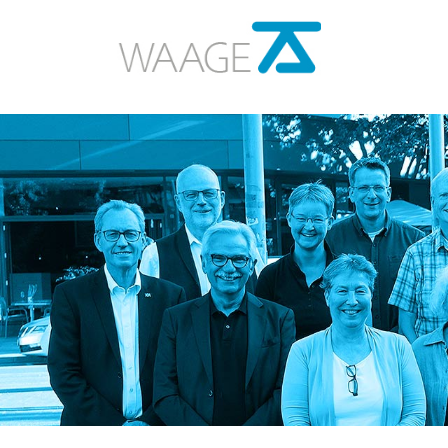
Über uns
Historie
Vorstand und Team
Vernetzung
Unterstützen
Berichte und Statistik
Presse und Medien
News
Kontakt
Impressum
Datenschutz