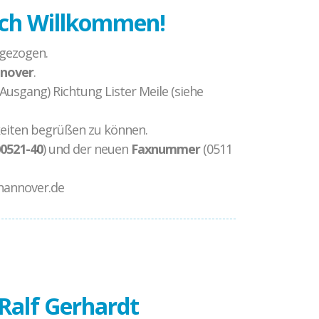
ich Willkommen!
mgezogen.
nnover
.
Ausgang) Richtung Lister Meile (siehe
keiten begrüßen zu können.
0521-40
) und der neuen
Faxnummer
(0511
-hannover.de
Ralf Gerhardt