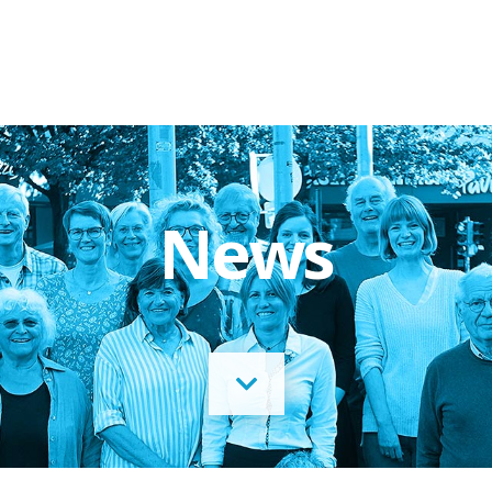
Täter-Opfer-Ausgleich
Fallspektrum TOA
Ergebnisse
News
Fallbeispiele
O-Töne TOA
Gewalt in Beziehungen
Fallkonstellation
Netzwerk HAIP
Fallbeispiel
Elternkonflikte