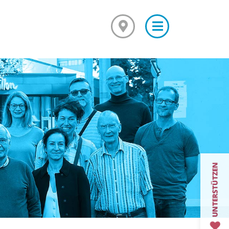
×
Mediationsausbildung
Grundkurs Mediation
Aufbaukurs Mediation
Feedback
Kursarchiv mit Fotos
Mediationsstelle für alle
Was ist Mediation?
Mediationsordnung
Fallbeispiel
Projekte und Veranstaltungen