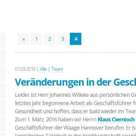
Ablauf der Beratung / Vermittlung
Hintergrund
Fallbeispiele
«
1
2
3
4
01.03.2016 |
Alle
|
Team
Veränderungen in der Ges
Leider ist Herr Johannes Willeke aus persönlichen G
letztes Jahr begonnene Arbeit als Geschäftsführer 
Gesundheit und hoffen, dass er bald wieder im Te
Zum 1. März. 2016 haben wir Herrn
Klaus Ciernioch
Geschäftsführer der Waage Hannover berufen. Er i
langjährigen Tätigkeit in der Kreditwirtschaft sowo