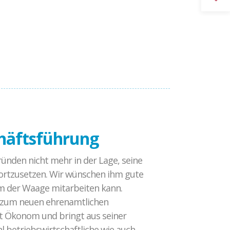
Gewaltprävention im Fußball
CROSSING PROTECT
Abgeschlossene Projekte
chäftsführung
ründen nicht mehr in der Lage, seine
fortzusetzen. Wir wünschen ihm gute
am der Waage mitarbeiten kann.
zum neuen ehrenamtlichen
st Ökonom und bringt aus seiner
hl betriebswirtschaftliche wie auch