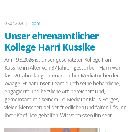
Mediationsausbildung
Grundkurs Mediation
07.04.2026 |
Team
Aufbaukurs Mediation
Unser ehrenamtlicher
Feedback
Kollege Harri Kussike
Kursarchiv mit Fotos
Am 19.3.2026 ist unser geschätzter Kollege Harri
Mediationsstelle für alle
Kussike im Alter von 87 Jahren gestorben. Harri war
Was ist Mediation?
fast 20 Jahre lang ehrenamtlicher Mediator bei der
Mediationsordnung
Waage. Er hat unser Team durch seine beharrliche,
Fallbeispiel
engagierte und herzliche Art bereichert und,
gemeinsam mit seinem Co-Mediator Klaus Borges,
Projekte und Veranstaltungen
vielen Menschen bei der friedlichen und fairen Lösung
Gewaltprävention im Fußball
ihrer Konflikte geholfen. Wir vermissen ihn sehr.
CROSSING PROTECT
Abgeschlossene Projekte