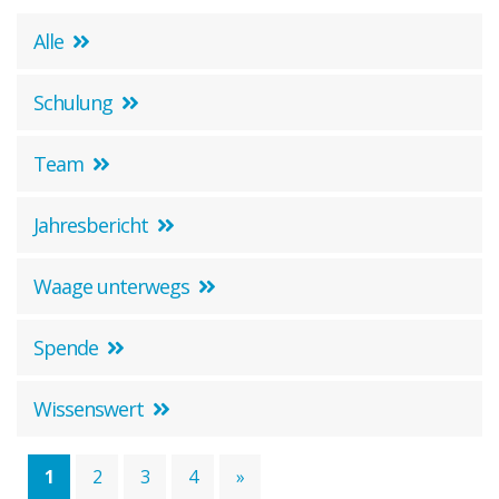
Kontakt zu unseren Mediatoren*innen
Alle
Täter-Opfer-Ausgleich
Fallspektrum TOA
Schulung
Ergebnisse
Fallbeispiele
Team
O-Töne TOA
Jahresbericht
Gewalt in Beziehungen
Fallkonstellation
Waage unterwegs
Netzwerk HAIP
Fallbeispiel
Spende
Elternkonflikte
Wissenswert
Ablauf der Beratung / Vermittlung
Hintergrund
1
2
3
4
»
Fallbeispiele