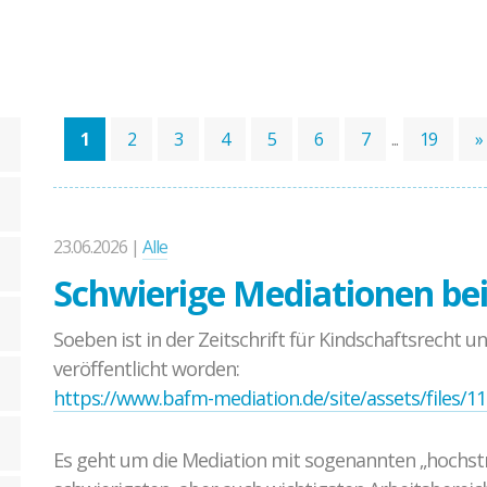
Ablauf der Beratung / Vermittlung
Hintergrund
Fallbeispiele
1
2
3
4
5
6
7
...
19
»
23.06.2026 |
Alle
Schwierige Mediationen be
Soeben ist in der Zeitschrift für Kindschaftsrecht un
veröffentlicht worden:
https://www.bafm-mediation.de/site/assets/files/1
Es geht um die Mediation mit sogenannten „hochstrit