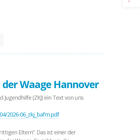
Gewaltprävention im Fußball
CROSSING PROTECT
Abgeschlossene Projekte
i der Waage Hannover
d Jugendhilfe (ZKJ) ein Text von uns
104/2026-06_zkj_bafm.pdf
tigen Eltern“. Das ist einer der