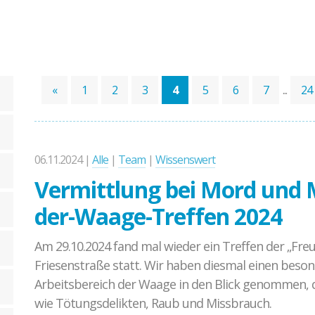
Ablauf der Beratung / Vermittlung
Hintergrund
Fallbeispiele
«
1
2
3
4
5
6
7
...
24
06.11.2024 |
Alle
|
Team
|
Wissenswert
Vermittlung bei Mord und 
der-Waage-Treffen 2024
Am 29.10.2024 fand mal wieder ein Treffen der „Fre
Friesenstraße statt. Wir haben diesmal einen beso
Arbeitsbereich der Waage in den Blick genommen, d
wie Tötungsdelikten, Raub und Missbrauch.