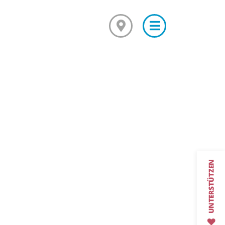
×
Mediationsausbildung
Grundkurs Mediation
Aufbaukurs Mediation
Feedback
Kursarchiv mit Fotos
Mediationsstelle für alle
Was ist Mediation?
Mediationsordnung
Fallbeispiel
Projekte und Veranstaltungen