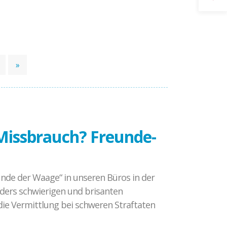
Gewaltprävention im Fußball
CROSSING PROTECT
Abgeschlossene Projekte
»
Missbrauch? Freunde-
unde der Waage“ in unseren Büros in der
nders schwierigen und brisanten
ie Vermittlung bei schweren Straftaten